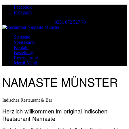
Facebook
Instagram
info@namaste-muenster.de
|
0251 872 527 78
Startseite
Speisekarte
Kontakt
Bestellung
Reservierung
Menü
Menü
NAMASTE MÜNSTER
Indisches Restaurant & Bar
Herzlich willkommen im original indischen
Restaurant Namaste